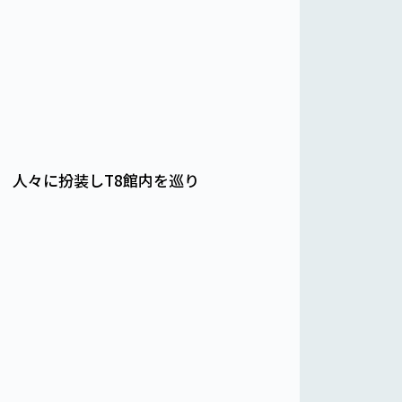
 人々に扮装しT8館内を巡り