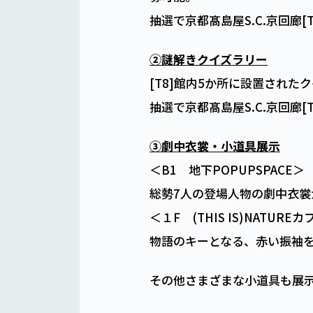
抽選で京都髙島屋S.C.京回廊
②謎解きクイズラリー
[T8]館内5か所に設置され
抽選で京都髙島屋S.C.京回廊
③劇中衣裳・小道具展示
＜B1 地下POPUPSPACE＞
総勢7人の登場人物の劇中衣裳
＜１F (THIS IS)NATU
物語のキーとなる、赤い振袖
その他さまざまな小道具も展